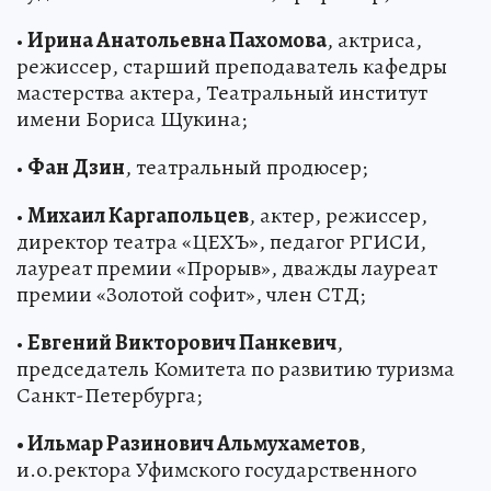
•
Ирина Анатольевна Пахомова
, актриса,
режиссер, старший преподаватель кафедры
мастерства актера, Театральный институт
имени Бориса Щукина;
•
Фан Дзин
, театральный продюсер;
•
Михаил Каргапольцев
, актер, режиссер,
директор театра «ЦЕХЪ», педагог РГИСИ,
лауреат премии «Прорыв», дважды лауреат
премии «Золотой софит», член СТД;
•
Евгений Викторович Панкевич
,
председатель Комитета по развитию туризма
Санкт-Петербурга;
• Ильмар Разинович Альмухаметов
,
и.о.ректора Уфимского государственного